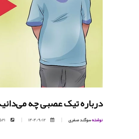
درباره تیک عصبی چه می‌دانی
نوشته
سوگند صفری
1404/9/12
https://trita.org/p/521