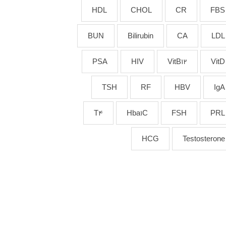
HDL
CHOL
CR
FBS
BUN
Bilirubin
CA
LDL
PSA
HIV
VitB12
VitD
TSH
RF
HBV
IgA
T4
Hba1C
FSH
PRL
HCG
Testosterone