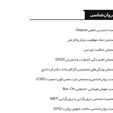
روان‌شناسی
ت استرس شغلی Osipow
جش ابعاد موفقیت پارکر و کازمایر
جش خلاقیت تورنس
جش افسردگی، اضطراب و استرس DASS
جش ویژگی‌های شخصیتی کارآفرینانه، دکتر کردنائیج
ت روان‌شناسی و سنجش عزت نفس کوپر اسمیت (CSEI)
ت هوش هیجانی-اجتماعی Bar-On
صیت شناسی درون‌گرایی یا برون‌گرایی MBTI
ت روان‌شناسی سلامت عمومی روان یا GHQ