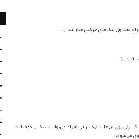
اع متداول تیک‌های حرکتی عبارتند از:
تس
سن
 درآوردن)
سن
سن
سن
تس
تس
شخ
رلی روی آن‌ها ندارد. برخی افراد می‌توانند تیک را موقتا به
تس
قوی می‌شود.