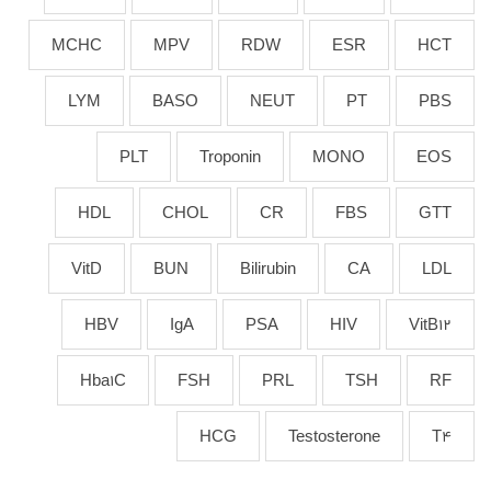
MCHC
MPV
RDW
ESR
HCT
LYM
BASO
NEUT
PT
PBS
PLT
Troponin
MONO
EOS
HDL
CHOL
CR
FBS
GTT
VitD
BUN
Bilirubin
CA
LDL
HBV
IgA
PSA
HIV
VitB12
Hba1C
FSH
PRL
TSH
RF
HCG
Testosterone
T4