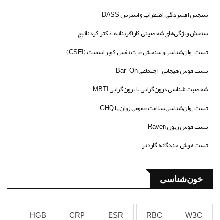
سنجش افسردگی، اضطراب و استرس DASS
سنجش ویژگی‌های شخصیتی کارآفرینانه، دکتر کردنائیج
تست روان‌شناسی و سنجش عزت نفس کوپر اسمیت (CSEI)
تست هوش هیجانی-اجتماعی Bar-On
شخصیت شناسی درون‌گرایی یا برون‌گرایی MBTI
تست روان‌شناسی سلامت عمومی روان یا GHQ
تست هوش ریون Raven
تست هوش چندگانه گاردنر
خون‌شناسی
HGB
CRP
ESR
RBC
WBC