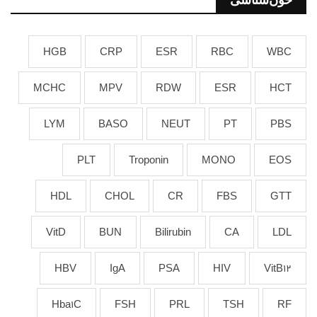
HGB
CRP
ESR
RBC
WBC
MCHC
MPV
RDW
ESR
HCT
LYM
BASO
NEUT
PT
PBS
PLT
Troponin
MONO
EOS
HDL
CHOL
CR
FBS
GTT
VitD
BUN
Bilirubin
CA
LDL
HBV
IgA
PSA
HIV
VitB12
Hba1C
FSH
PRL
TSH
RF