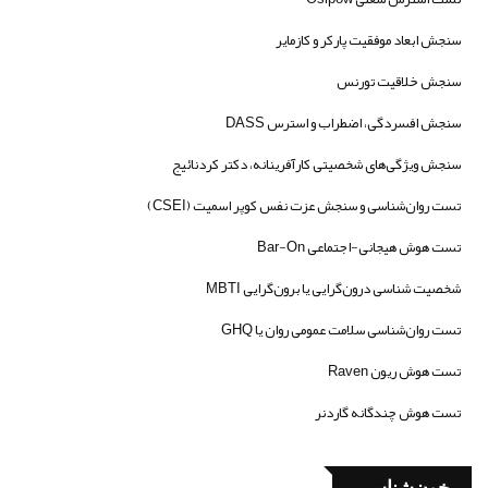
سنجش ابعاد موفقیت پارکر و کازمایر
سنجش خلاقیت تورنس
سنجش افسردگی، اضطراب و استرس DASS
سنجش ویژگی‌های شخصیتی کارآفرینانه، دکتر کردنائیج
تست روان‌شناسی و سنجش عزت نفس کوپر اسمیت (CSEI)
تست هوش هیجانی-اجتماعی Bar-On
شخصیت شناسی درون‌گرایی یا برون‌گرایی MBTI
تست روان‌شناسی سلامت عمومی روان یا GHQ
تست هوش ریون Raven
تست هوش چندگانه گاردنر
خون‌شناسی