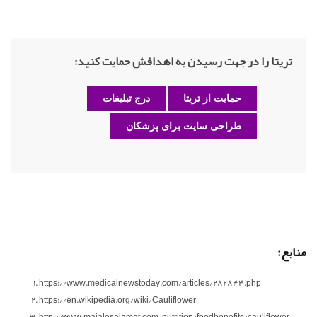
تریتا را در جهت رسیدن به اهدافش حمایت کنید:
حمایت از تریتا
درج تبلیغات
طراحی سایت برای پزشکان
منابع:
https://www.medicalnewstoday.com/articles/282844.php
https://en.wikipedia.org/wiki/Cauliflower
http://www.majalesalamat.com/nutrition/foodbenefits/cauliflower-