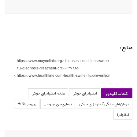
منابع:
https://www.mayoclinic.org/diseases-conditions/swine-
flu/diagnosis-treatment/drc-20378106
https://www.healthline.com/health/swine-flu#prevention
کلمات کلیدی
آنفلوانزای خوکی
علائم آنفلوانزای خوکی
درمان‌های خانگی آنفلوانزای خوکی
بیماری‌های ویروسی
ویروسH1N1
آنفلوانزا