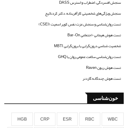
سنجش افسردگی، اضطراب و استرس DASS
سنجش ویژگی‌های شخصیتی کارآفرینانه، دکتر کردنائیج
تست روان‌شناسی و سنجش عزت نفس کوپر اسمیت (CSEI)
تست هوش هیجانی-اجتماعی Bar-On
شخصیت شناسی درون‌گرایی یا برون‌گرایی MBTI
تست روان‌شناسی سلامت عمومی روان یا GHQ
تست هوش ریون Raven
تست هوش چندگانه گاردنر
خون‌شناسی
HGB
CRP
ESR
RBC
WBC