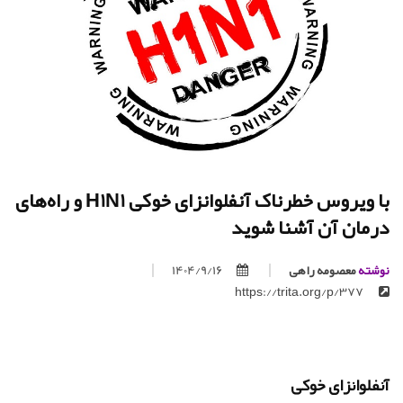
با ویروس خطرناک آنفلوانزای خوکی H1N1 و راه‌های
درمان آن آشنا شوید
نوشته
معصومه راهی
1404/9/16
https://trita.org/p/377
آنفلوانزای خوکی