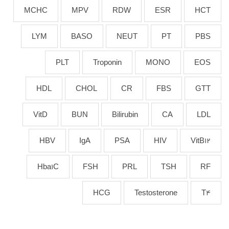
MCHC
MPV
RDW
ESR
HCT
LYM
BASO
NEUT
PT
PBS
PLT
Troponin
MONO
EOS
HDL
CHOL
CR
FBS
GTT
VitD
BUN
Bilirubin
CA
LDL
HBV
IgA
PSA
HIV
VitB12
Hba1C
FSH
PRL
TSH
RF
HCG
Testosterone
T4