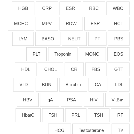
HGB
CRP
ESR
RBC
WBC
MCHC
MPV
RDW
ESR
HCT
LYM
BASO
NEUT
PT
PBS
PLT
Troponin
MONO
EOS
HDL
CHOL
CR
FBS
GTT
VitD
BUN
Bilirubin
CA
LDL
HBV
IgA
PSA
HIV
VitB12
Hba1C
FSH
PRL
TSH
RF
HCG
Testosterone
T4