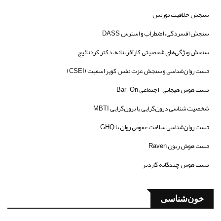
سنجش خلاقیت تورنس
سنجش افسردگی، اضطراب و استرس DASS
سنجش ویژگی‌های شخصیتی کارآفرینانه، دکتر کردنائیج
تست روان‌شناسی و سنجش عزت نفس کوپر اسمیت (CSEI)
تست هوش هیجانی-اجتماعی Bar-On
شخصیت شناسی درون‌گرایی یا برون‌گرایی MBTI
تست روان‌شناسی سلامت عمومی روان یا GHQ
تست هوش ریون Raven
تست هوش چندگانه گاردنر
خون‌شناسی