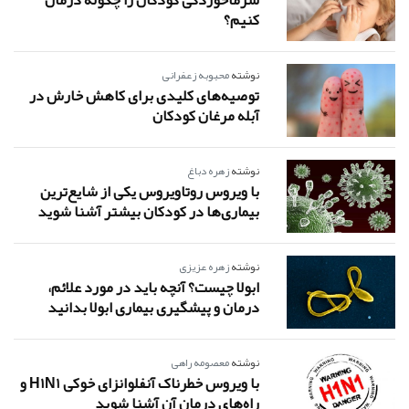
سرماخوردگی کودکان را چگونه درمان
کنیم؟
نوشته
محبوبه زعفرانی
توصیه‌های کلیدی برای کاهش خارش در
آبله مرغان کودکان
نوشته
زهره دباغ
با ویروس روتاویروس یکی از شایع‌ترین
بیماری‌ها در کودکان بیشتر آشنا شوید
نوشته
زهره عزیزی
ابولا چیست؟ آنچه باید در مورد علائم،
درمان و پیشگیری بیماری ابولا بدانید
نوشته
معصومه راهی
با ویروس خطرناک آنفلوانزای خوکی H1N1 و
راه‌های درمان آن آشنا شوید