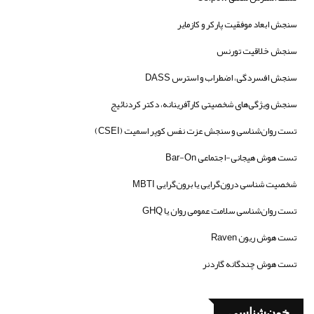
سنجش ابعاد موفقیت پارکر و کازمایر
سنجش خلاقیت تورنس
سنجش افسردگی، اضطراب و استرس DASS
سنجش ویژگی‌های شخصیتی کارآفرینانه، دکتر کردنائیج
تست روان‌شناسی و سنجش عزت نفس کوپر اسمیت (CSEI)
تست هوش هیجانی-اجتماعی Bar-On
شخصیت شناسی درون‌گرایی یا برون‌گرایی MBTI
تست روان‌شناسی سلامت عمومی روان یا GHQ
تست هوش ریون Raven
تست هوش چندگانه گاردنر
خون‌شناسی