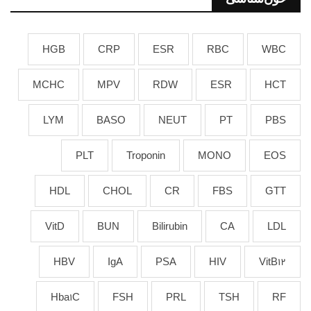
HGB
CRP
ESR
RBC
WBC
MCHC
MPV
RDW
ESR
HCT
LYM
BASO
NEUT
PT
PBS
PLT
Troponin
MONO
EOS
HDL
CHOL
CR
FBS
GTT
VitD
BUN
Bilirubin
CA
LDL
HBV
IgA
PSA
HIV
VitB12
Hba1C
FSH
PRL
TSH
RF