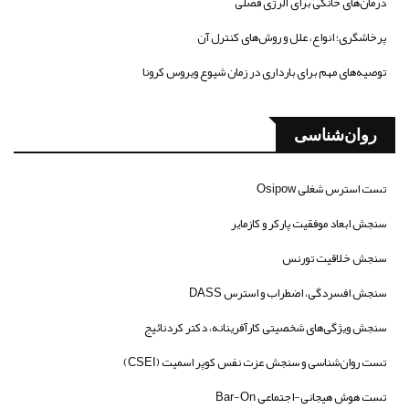
درمان‌های خانگی برای آلرژی فصلی
پرخاشگری؛ انواع، علل و روش‌های کنترل آن
توصیه‌های مهم برای بارداری در زمان شیوع ویروس کرونا
روان‌شناسی
تست استرس شغلی Osipow
سنجش ابعاد موفقیت پارکر و کازمایر
سنجش خلاقیت تورنس
سنجش افسردگی، اضطراب و استرس DASS
سنجش ویژگی‌های شخصیتی کارآفرینانه، دکتر کردنائیج
تست روان‌شناسی و سنجش عزت نفس کوپر اسمیت (CSEI)
تست هوش هیجانی-اجتماعی Bar-On