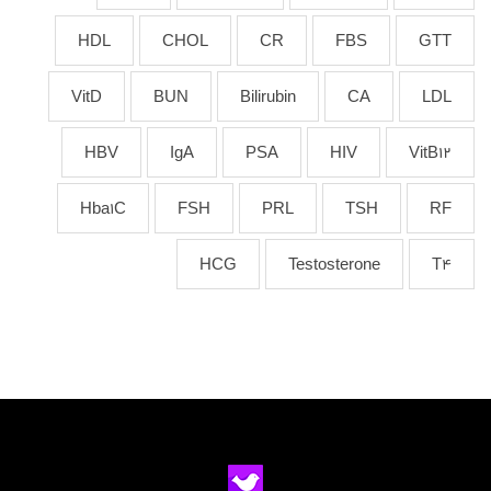
HDL
CHOL
CR
FBS
GTT
VitD
BUN
Bilirubin
CA
LDL
HBV
IgA
PSA
HIV
VitB12
Hba1C
FSH
PRL
TSH
RF
HCG
Testosterone
T4