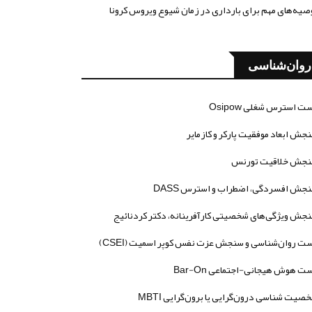
صیه‌های مهم برای بارداری در زمان شیوع ویروس کرونا
روان‌شناسی
ت استرس شغلی Osipow
جش ابعاد موفقیت پارکر و کازمایر
جش خلاقیت تورنس
جش افسردگی، اضطراب و استرس DASS
جش ویژگی‌های شخصیتی کارآفرینانه، دکتر کردنائیج
ت روان‌شناسی و سنجش عزت نفس کوپر اسمیت (CSEI)
ت هوش هیجانی-اجتماعی Bar-On
صیت شناسی درون‌گرایی یا برون‌گرایی MBTI