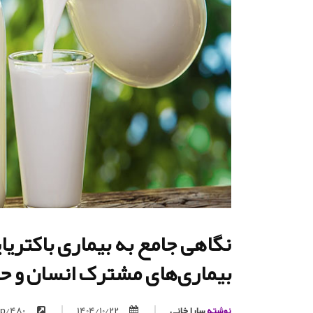
بیماری‌های مشترک انسان و حی
نوشته
سارا خانی
1404/10/22
https://trita.org/p/480