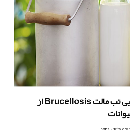
نگاهی جامع به بیماری باکتریایی تب مالت Brucellosis از
وانات