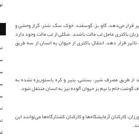
تو
یر قرار می‌دهد. گاو، بز، گوسفند، خوک، سگ، شتر، گراز وحشی و
زبان باکتری عامل تب مالت باشند. شکلی از تب مالت وجود دارد
 تاثیر قرار دهد. انتقال باکتری از حیوان به انسان از سه طریق
تس
سن
سن
د از طریق مصرف شیر، بستنی، پنیر و کره پاستوریزه نشده به
سن
 گوشت خام یا نیم پز حیوان آلوده نیز به انسان منتقل شود.
سن
تس
زان، کارکنان آزمایشگاه‌ها و کارکنان کشتارگاه‌ها می‌توانند این
تس
د.
شخ