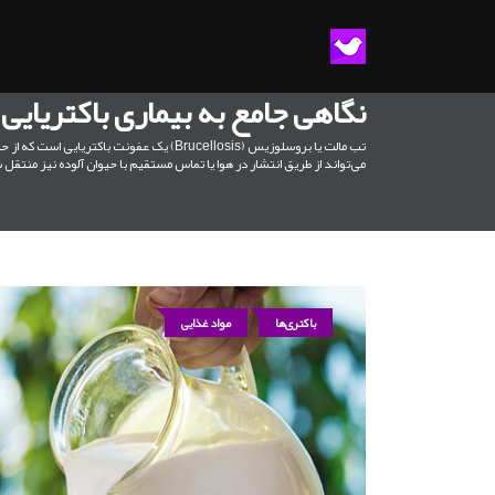
نگاهی جامع به بیماری باکتریایی تب مالت Brucellosis از بیماری‌های مش
تب مالت یا بروسلوزیس (Brucellosis) یک 
می‌تواند از طریق انتشار در هوا یا تماس مستقیم با حیوان آلوده نیز منتقل 
باکتری‌ها
مواد غذایی