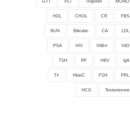
GTT
PLT
Troponin
MONO
HDL
CHOL
CR
FBS
BUN
Bilirubin
CA
LDL
PSA
HIV
VitB12
VitD
TSH
RF
HBV
IgA
T4
Hba1C
FSH
PRL
HCG
Testosterone