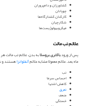
کشاورزان و دامپروران
چوپانان
کارکنان کشتارگاه‌ها
شکارچیان
میکروبیولوژیست‌ها
علائم تب مالت
پس از ورود
باکتری بروسلا
به بدن، علائم تب مالت هر 
ماه بعد. علائم معمولا مشابه علائم
آنفلوانزا
هستند و شا
تب
احساس سرما
کاهش اشتها
تعرق
ضعف
خستگی