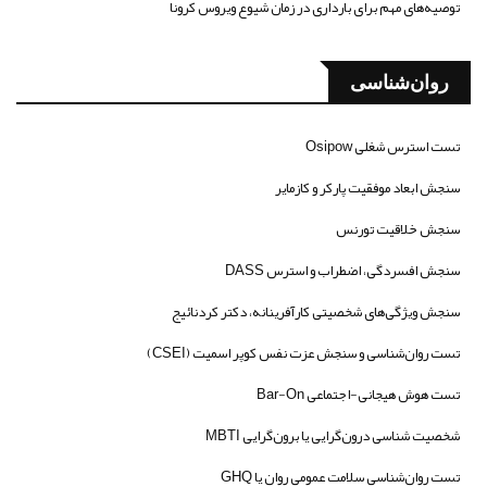
توصیه‌های مهم برای بارداری در زمان شیوع ویروس کرونا
روان‌شناسی
تست استرس شغلی Osipow
سنجش ابعاد موفقیت پارکر و کازمایر
سنجش خلاقیت تورنس
سنجش افسردگی، اضطراب و استرس DASS
سنجش ویژگی‌های شخصیتی کارآفرینانه، دکتر کردنائیج
تست روان‌شناسی و سنجش عزت نفس کوپر اسمیت (CSEI)
تست هوش هیجانی-اجتماعی Bar-On
شخصیت شناسی درون‌گرایی یا برون‌گرایی MBTI
تست روان‌شناسی سلامت عمومی روان یا GHQ