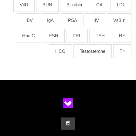
VitD
BUN
Bilirubin
CA
LDL
HBV
IgA
PSA
HIV
VitB12
Hba1C
FSH
PRL
TSH
RF
HCG
Testosterone
T4