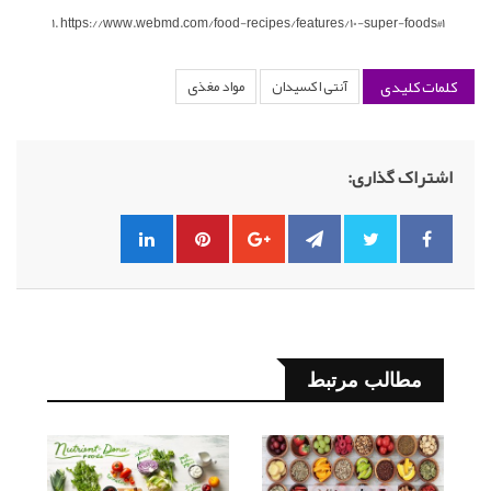
https://www.webmd.com/food-recipes/features/10-super-foods#1
کلمات کلیدی
آنتی اکسیدان
مواد مغذی
اشتراک گذاری:
مطالب مرتبط