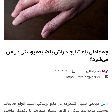
چه عاملی باعث ایجاد راش یا ضایعه پوستی در من
می‌شود؟
نوشته
سارا خانی
1405/5/8
https://trita.org/p/276
راش
مبحثی بسیار گسترده در علم پزشکی است. انواع ضایعات
پوستی می‌توانند شکل و ظاهر بسیار متفاوتی با یکدیگر داشته