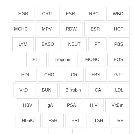
HGB
CRP
ESR
RBC
WBC
MCHC
MPV
RDW
ESR
HCT
LYM
BASO
NEUT
PT
PBS
PLT
Troponin
MONO
EOS
HDL
CHOL
CR
FBS
GTT
VitD
BUN
Bilirubin
CA
LDL
HBV
IgA
PSA
HIV
VitB12
Hba1C
FSH
PRL
TSH
RF