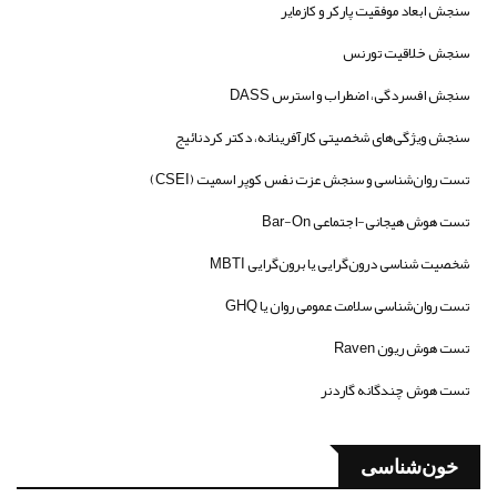
سنجش ابعاد موفقیت پارکر و کازمایر
سنجش خلاقیت تورنس
سنجش افسردگی، اضطراب و استرس DASS
سنجش ویژگی‌های شخصیتی کارآفرینانه، دکتر کردنائیج
تست روان‌شناسی و سنجش عزت نفس کوپر اسمیت (CSEI)
تست هوش هیجانی-اجتماعی Bar-On
شخصیت شناسی درون‌گرایی یا برون‌گرایی MBTI
تست روان‌شناسی سلامت عمومی روان یا GHQ
تست هوش ریون Raven
تست هوش چندگانه گاردنر
خون‌شناسی