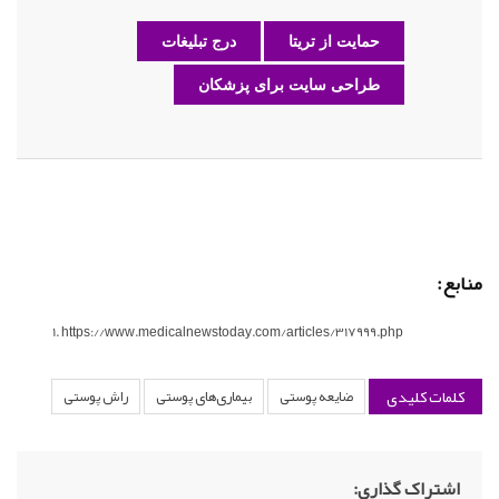
حمایت از تریتا
درج تبلیغات
طراحی سایت برای پزشکان
منابع:
https://www.medicalnewstoday.com/articles/317999.php
کلمات کلیدی
ضایعه پوستی
بیماری‌های پوستی
راش پوستی
اشتراک گذاری: