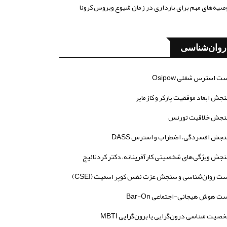
صیه‌های مهم برای بارداری در زمان شیوع ویروس کرونا
روان‌شناسی
ت استرس شغلی Osipow
جش ابعاد موفقیت پارکر و کازمایر
جش خلاقیت تورنس
جش افسردگی، اضطراب و استرس DASS
جش ویژگی‌های شخصیتی کارآفرینانه، دکتر کردنائیج
ت روان‌شناسی و سنجش عزت نفس کوپر اسمیت (CSEI)
ت هوش هیجانی-اجتماعی Bar-On
صیت شناسی درون‌گرایی یا برون‌گرایی MBTI