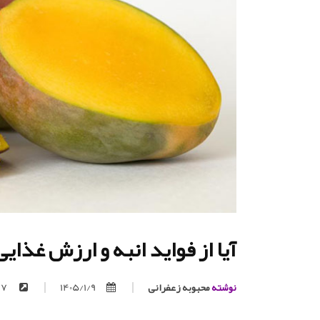
آیا از فواید انبه و ارزش غذایی
نوشته
محبوبه زعفرانی
1405/1/9
https://trita.org/p/97