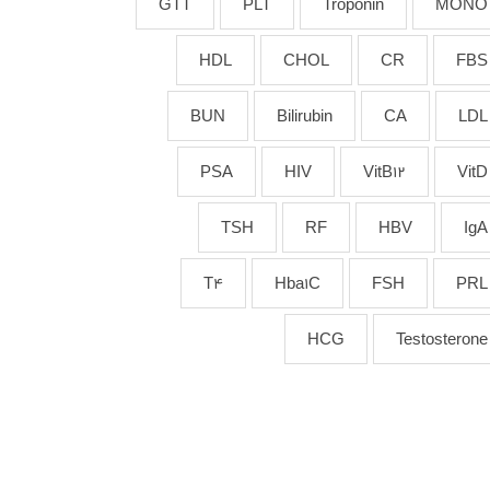
GTT
PLT
Troponin
MONO
HDL
CHOL
CR
FBS
BUN
Bilirubin
CA
LDL
PSA
HIV
VitB12
VitD
TSH
RF
HBV
IgA
T4
Hba1C
FSH
PRL
HCG
Testosterone