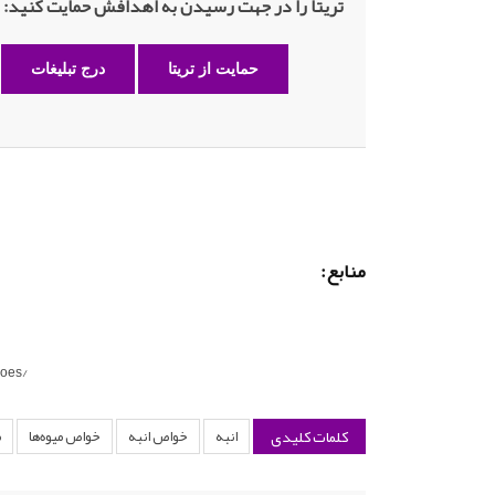
تریتا را در جهت رسیدن به اهدافش حمایت کنید:
حمایت از تریتا
درج تبلیغات
منابع:
goes/
کلمات کلیدی
انبه
خواص انبه
خواص میوه‌ها
م