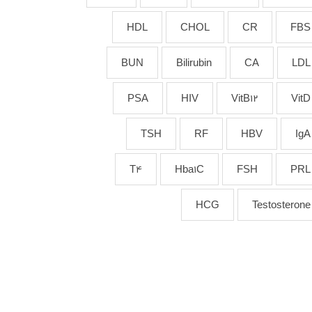
HDL
CHOL
CR
FBS
BUN
Bilirubin
CA
LDL
PSA
HIV
VitB12
VitD
TSH
RF
HBV
IgA
T4
Hba1C
FSH
PRL
HCG
Testosterone