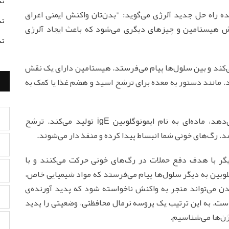
تس
بالینی و نویسنده راه حل جدید آلرژی می‌گوید: "بدن‌تان واکنش ایمنی اغراق
تس
ش هیستامین و چیزهای دیگری می‌شود که باعث ایجاد آلرژی
تس
‌کند و بین سلول‌ها پیام می‌فرستد. هیستامین دارای یک نقش
. مانند دستور به معده برای ترشح اسید و هضم غذا یا کمک به
زمانی که بدن شما به یک آلرژن واکنش نشان می‌دهد، ماده‌ای به نام ایمونوگلوبین igE تولید می‌کند. ترشح
د. رگ‌های خونی شما انبساط پیدا کرده و منفذ دار می‌شوند.
ر با هدف دفع حملات در رگ‌های خونی حرکت می‌کنند و با
گلوبین به دیگر سلول‌ها پیام می‌فرستد که مواد شیمیایی خاص،
ن می‌تواند منجر به واکنش ناخواسته شود که پدید آورنده‌ی
ست. به این ترتیب یک پروسه نرمال محافظتی، وضعیتی را پدید
رژن‌ها می‌شناسیم.