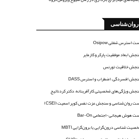
روان‌شناسی
ت استرس شغلی Osipow
جش ابعاد موفقیت پارکر و کازمایر
جش خلاقیت تورنس
جش افسردگی، اضطراب و استرس DASS
جش ویژگی‌های شخصیتی کارآفرینانه، دکتر کردنائیج
ت روان‌شناسی و سنجش عزت نفس کوپر اسمیت (CSEI)
ت هوش هیجانی-اجتماعی Bar-On
صیت شناسی درون‌گرایی یا برون‌گرایی MBTI