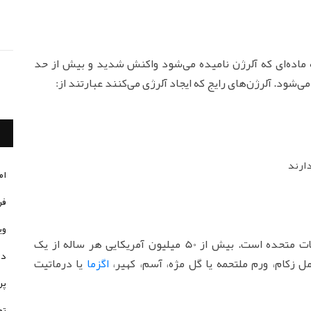
 ماده‌ای که آلرژن نامیده می‌شود واکنش شدید و بیش از حد
شود. آلرژن‌های رایج که ایجاد آلرژی می‌کنند عبارتند از:
ارند
ام
فر
وی
آلرژی، ششمین علت اصلی بیماری‌های مزمن در ایالات متحده است. بیش از 50 میلیون آمریکایی هر ساله از یک
در
ل زکام، ورم ملتحمه یا گل مژه، آسم، کهیر،
اگزما
یا درماتیت
پر
تو