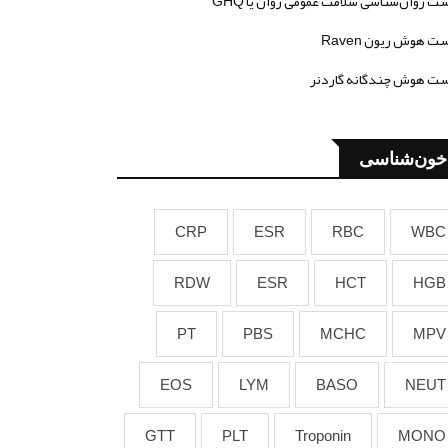
ت روان‌شناسی سلامت عمومی روان یا GHQ
ت هوش ریون Raven
ت هوش چندگانه گاردنر
خون‌شناسی
CRP
ESR
RBC
WBC
RDW
ESR
HCT
HGB
PT
PBS
MCHC
MPV
EOS
LYM
BASO
NEUT
GTT
PLT
Troponin
MONO