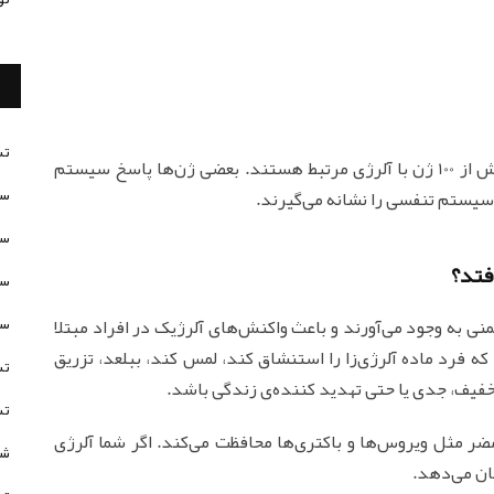
تس
شما ممکن است بیش از یک آلرژی داشته باشید. بیش از 100 ژن با آلرژی مرتبط هستند. بعضی ژن‌ها پاسخ سیستم
سن
و سیستم تنفسی را نشانه می‌گیرند.
سن
فتد؟
سن
سن
نی به وجود می‌آورند و باعث واکنش‌های آلرژیک در افراد مبتلا
ه فرد ماده آلرژی‌زا را استنشاق کند، لمس کند، ببلعد، تزریق
تس
 خفیف، جدی یا حتی تهدید کننده‌ی زندگی باشد.
تس
ضر مثل ویروس‌ها و باکتری‌ها محافظت می‌کند. اگر شما آلرژی
شخ
ان می‌دهد.