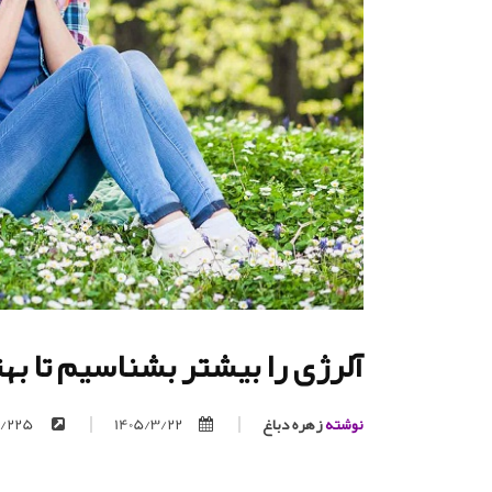
آلرژی را بیشتر بشناسیم تا ب
نوشته
زهره دباغ
1405/3/22
https://trita.org/p/225