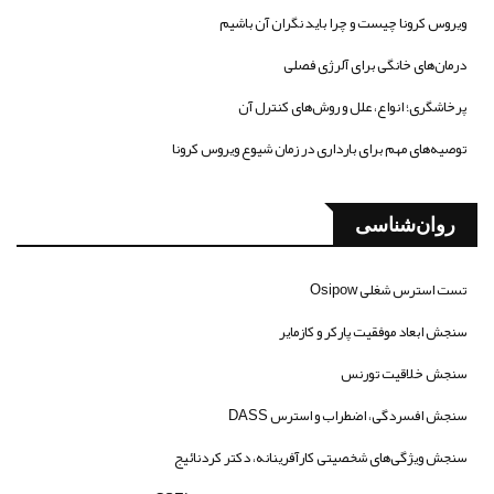
ویروس کرونا چیست و چرا باید نگران آن باشیم
درمان‌های خانگی برای آلرژی فصلی
پرخاشگری؛ انواع، علل و روش‌های کنترل آن
توصیه‌های مهم برای بارداری در زمان شیوع ویروس کرونا
روان‌شناسی
تست استرس شغلی Osipow
سنجش ابعاد موفقیت پارکر و کازمایر
سنجش خلاقیت تورنس
سنجش افسردگی، اضطراب و استرس DASS
سنجش ویژگی‌های شخصیتی کارآفرینانه، دکتر کردنائیج