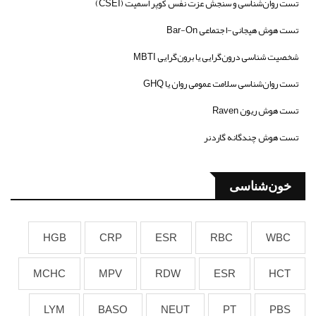
تست روان‌شناسی و سنجش عزت نفس کوپر اسمیت (CSEI)
تست هوش هیجانی-اجتماعی Bar-On
شخصیت شناسی درون‌گرایی یا برون‌گرایی MBTI
تست روان‌شناسی سلامت عمومی روان یا GHQ
تست هوش ریون Raven
تست هوش چندگانه گاردنر
خون‌شناسی
HGB
CRP
ESR
RBC
WBC
MCHC
MPV
RDW
ESR
HCT
LYM
BASO
NEUT
PT
PBS