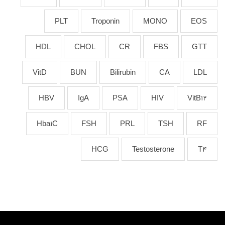
PLT
Troponin
MONO
EOS
HDL
CHOL
CR
FBS
GTT
VitD
BUN
Bilirubin
CA
LDL
HBV
IgA
PSA
HIV
VitB12
Hba1C
FSH
PRL
TSH
RF
HCG
Testosterone
T4