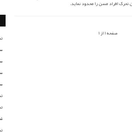
ن تحرک افراد مسن را محدود نماید.
صفحه 1 از 1
تس
سن
سن
سن
سن
تس
تس
شخ
تس