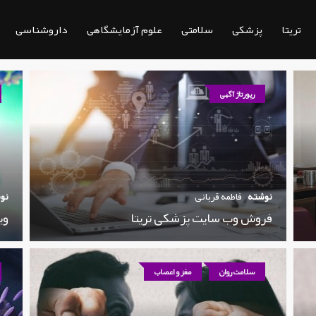
تریتا
پزشکی
سلامتی
علوم آزمایشگاهی
داروشناسی
رپورتاژ آگهی
نوشته
فاطمه قربانی
نو
فروش وب سایت پزشکی تریتا
وی
سلامت روان
مغز و اعصاب