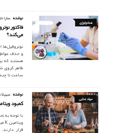
نوشته
سارا خا
هماتولوژی
فاکتور نوتر
می‌کند؟
نوتروفیل‌ها 
و حذف عوامل 
ساعت تا چند
نوشته
سهیلا 
مواد غذایی
کمبود ویتامین K ممکن است باعث کاهش تحرک در ا
با توجه به ت
ویت