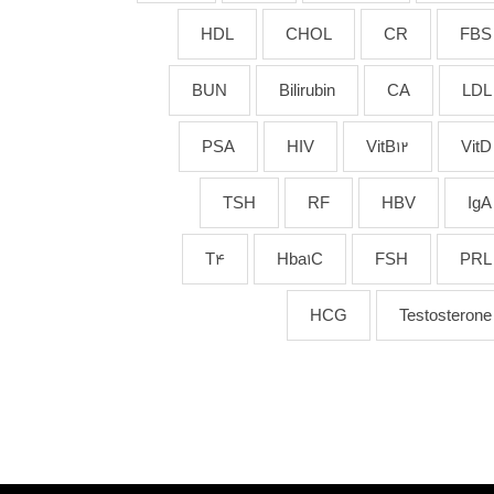
HDL
CHOL
CR
FBS
BUN
Bilirubin
CA
LDL
PSA
HIV
VitB12
VitD
TSH
RF
HBV
IgA
T4
Hba1C
FSH
PRL
HCG
Testosterone