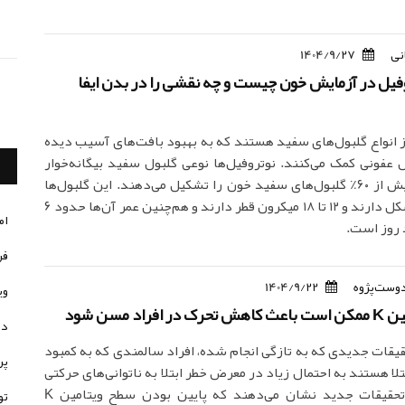
نی
1404/9/27
وفیل در آزمایش خون چیست و چه نقشی را در بدن ایفا
از انواع گلبول‌های سفید هستند که به بهبود بافت‌های آسیب دیده
عفونی کمک می‌کنند. نوتروفیل‌ها نوعی گلبول سفید بیگانه‌خوار
هستند که بیش از ۶۰٪ گلبول‌های سفید خون را تشکیل می‌دهند. این گلبول‌ها
ظاهر کروی شکل دارند و ۱۲ تا ۱۸ میکرون قطر دارند و هم‌چنین عمر آن‌ها حدود ۶
ام
 روز است.
فر
دوست‌پژوه
1404/9/22
وی
فراد مسن شود
در
حقیقات جدیدی که به تازگی انجام شده، افراد سالمندی که به کمبود
پر
امین K مبتلا هستند به احتمال زیاد در معرض خطر ابتلا به ناتوانی‌های حرکتی
قرار دارند. تحقیقات جدید نشان می‌دهند که پایین بودن سطح ویتامین K
تو