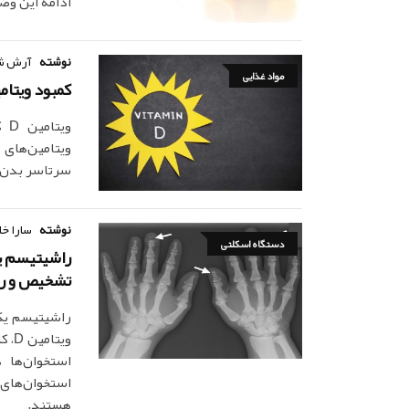
ادامه این وض
نوشته
آرش ش
مواد غذایی
کمبود ویتامین D عنصری ضروری برای بدن، چه علائم 
وی
ویتامین‌های
سرتاسر بدن د
نوشته
سارا خا
دستگاه اسکلتی
راشیتیسم یا
تشخیص و راه
راشیتیسم یک 
ویت
استخوان‌ها 
استخوان‌های 
هستند.