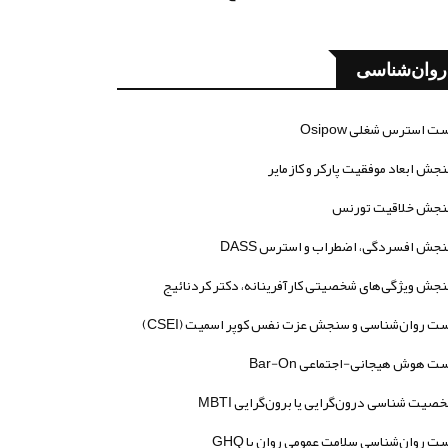
روان‌شناسی
ت استرس شغلی Osipow
جش ابعاد موفقیت پارکر و کازمایر
جش خلاقیت تورنس
جش افسردگی، اضطراب و استرس DASS
جش ویژگی‌های شخصیتی کارآفرینانه، دکتر کردنائیج
ت روان‌شناسی و سنجش عزت نفس کوپر اسمیت (CSEI)
ت هوش هیجانی-اجتماعی Bar-On
صیت شناسی درون‌گرایی یا برون‌گرایی MBTI
ت روان‌شناسی سلامت عمومی روان یا GHQ