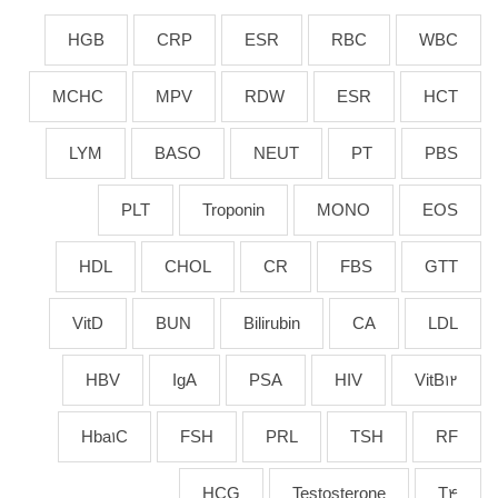
HGB
CRP
ESR
RBC
WBC
MCHC
MPV
RDW
ESR
HCT
LYM
BASO
NEUT
PT
PBS
PLT
Troponin
MONO
EOS
HDL
CHOL
CR
FBS
GTT
VitD
BUN
Bilirubin
CA
LDL
HBV
IgA
PSA
HIV
VitB12
Hba1C
FSH
PRL
TSH
RF
HCG
Testosterone
T4