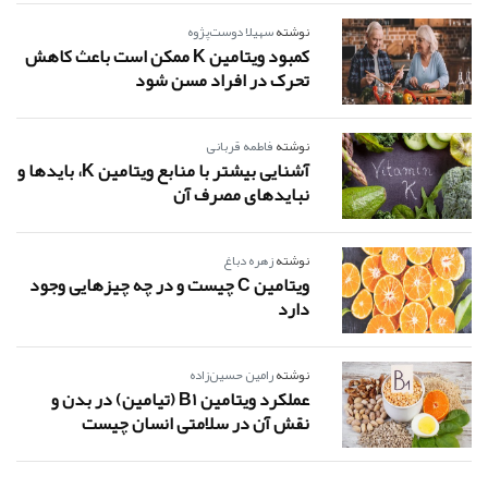
نوشته
سهیلا دوست‌پژوه
کمبود ویتامین K ممکن است باعث کاهش
تحرک در افراد مسن شود
نوشته
فاطمه قربانی
آشنایی بیشتر با منابع ویتامین K، بایدها و
نبایدهای مصرف آن
نوشته
زهره دباغ
ویتامین C چیست و در چه چیزهایی وجود
دارد
نوشته
رامین حسین‌زاده
عملکرد ویتامین B1 (تیامین) در بدن و
نقش آن در سلامتی انسان چیست