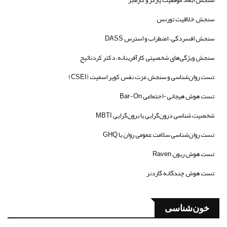
سنجش خلاقیت تورنس
سنجش افسردگی، اضطراب و استرس DASS
سنجش ویژگی‌های شخصیتی کارآفرینانه، دکتر کردنائیج
تست روان‌شناسی و سنجش عزت نفس کوپر اسمیت (CSEI)
تست هوش هیجانی-اجتماعی Bar-On
شخصیت شناسی درون‌گرایی یا برون‌گرایی MBTI
تست روان‌شناسی سلامت عمومی روان یا GHQ
تست هوش ریون Raven
تست هوش چندگانه گاردنر
خون‌شناسی