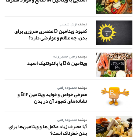
آشنایی با ویتامین A، منابع و موارد مصرف
نوشته
آرش شمسی
کمبود ویتامین D عنصری ضروری برای
بدن، چه علائم و عوارضی دارد؟
نوشته
رامین حسین‌زاده
ویتامین B5 یا پانتوتنیک اسید
نوشته
معصومه راهی
معرفی خواص و فواید ویتامین B12 و
نشانه‌های کمبود آن در بدن
نوشته
معصومه راهی
آیا مصرف زیاد مکمل‌ها و ویتامین‌ها برای
بدن خطرناک است؟