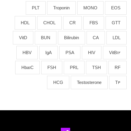
PLT
Troponin
MONO
EOS
HDL
CHOL
CR
FBS
GTT
VitD
BUN
Bilirubin
CA
LDL
HBV
IgA
PSA
HIV
VitB12
Hba1C
FSH
PRL
TSH
RF
HCG
Testosterone
T4