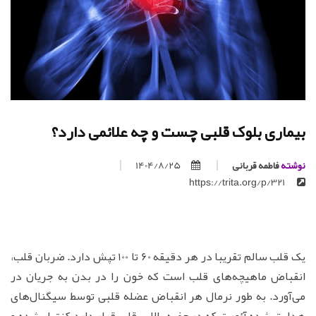
بیماری بلوک قلبی چست و چه علائمی دارد؟
نوشته
فاطمه قربانی
1404/8/25
https://trita.org/p/321
یک قلب سالم تقریبا در هر دقیقه 60 تا 100 تپش دارد. ضربان قلب،
انقباض ماهیچه‌های قلب است که خون را در بدن به جریان در
می‌آورد. به طور نرمال هر انقباض عضله قلبی توسط سیگنال‌های
هدایت شده آئورت که در حفره بالایی قلب قرار دارد کنترل شده و