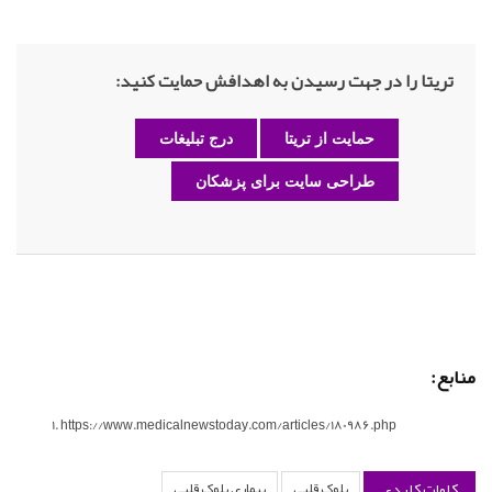
تریتا را در جهت رسیدن به اهدافش حمایت کنید:
حمایت از تریتا
درج تبلیغات
طراحی سایت برای پزشکان
منابع:
https://www.medicalnewstoday.com/articles/180986.php
کلمات کلیدی
بلوک قلبی
بیماری بلوک قلبی