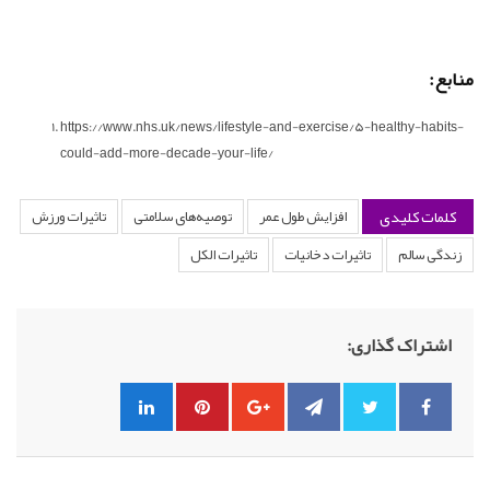
منابع:
https://www.nhs.uk/news/lifestyle-and-exercise/5-healthy-habits-
could-add-more-decade-your-life/
کلمات کلیدی
افزایش طول عمر
توصیه‌های سلامتی
تاثیرات ورزش
زندگی سالم
تاثیرات دخانیات
تاثیرات الکل
اشتراک گذاری: