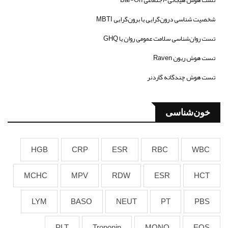
تست هوش هیجانی-اجتماعی Bar-On
شخصیت شناسی درون‌گرایی یا برون‌گرایی MBTI
تست روان‌شناسی سلامت عمومی روان یا GHQ
تست هوش ریون Raven
تست هوش چندگانه گاردنر
خون‌شناسی
HGB
CRP
ESR
RBC
WBC
MCHC
MPV
RDW
ESR
HCT
LYM
BASO
NEUT
PT
PBS
PLT
Troponin
MONO
EOS