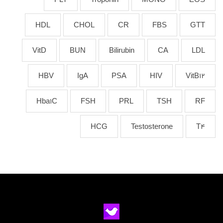
HDL
CHOL
CR
FBS
GTT
VitD
BUN
Bilirubin
CA
LDL
HBV
IgA
PSA
HIV
VitB12
Hba1C
FSH
PRL
TSH
RF
HCG
Testosterone
T4