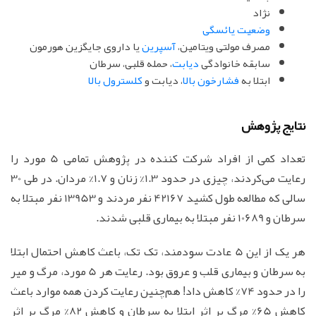
نژاد
وضعیت یائسگی
مصرف مولتی ویتامین،
آسپرین
یا داروی جایگزین هورمون
سابقه خانوادگی
دیابت
، حمله قلبی، سرطان
ابتلا به
فشارخون بالا
، دیابت و
کلسترول بالا
نتایج پژوهش
تعداد کمی از افراد شرکت کننده در پژوهش تمامی 5 مورد را
رعایت می‌کردند، چیزی در حدود 1.3% زنان و 1.7% مردان. در طی 30
سالی که مطالعه طول کشید 42167 نفر مردند و 13953 نفر مبتلا به
سرطان و 10689 نفر مبتلا به بیماری قلبی شدند.
هر یک از این 5 عادت سودمند، تک تک، باعث کاهش احتمال ابتلا
به سرطان و بیماری قلب و عروق بود. رعایت هر 5 مورد، مرگ و میر
را در حدود 74% کاهش داد! هم‌چنین رعایت کردن همه موارد باعث
کاهش 65% مرگ بر اثر ابتلا به سرطان و کاهش 82% مرگ بر اثر