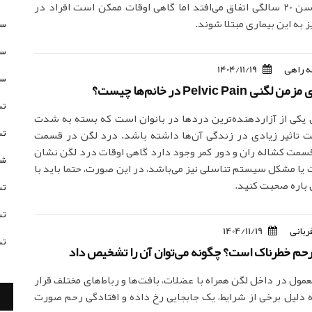
بارتولین در سن 20 سالگی اتفاق می‌افتد اما گاهی اوقات ممکن است افراد در
 به این بیماری مبتلا شوند.
سن
سن
 راهی
1404/11/19
سن
Pelvic Pa در خانم‌ها چیست؟
تس
یکی از آزاردهنده‌ترین دردها در بانوان است که بسته به شدت
تس
 تاثیر زیادی در زندگی آن‌ها داشته باشد. درد لگن در قسمت
سمت کشاله ران و دور کمر وجود دارد گاهی اوقات درد لگن نشان
شخ
یا مشکل سیستم تناسلی نیز می‌باشد، در این صورت، حتما باید با
باره صحبت کنید.
تس
تس
ربانی
1404/11/19
تس
 رحم خطرناک است؟ چگونه می‌توان آن را تشخیص داد
مول در داخل لگن همراه با عضلات، بافت‌ها و رباط‌های مختلف قرار
به دلیل برخی از شرایط، یک جابجایی رخ داده و افتادگی رحم صورت