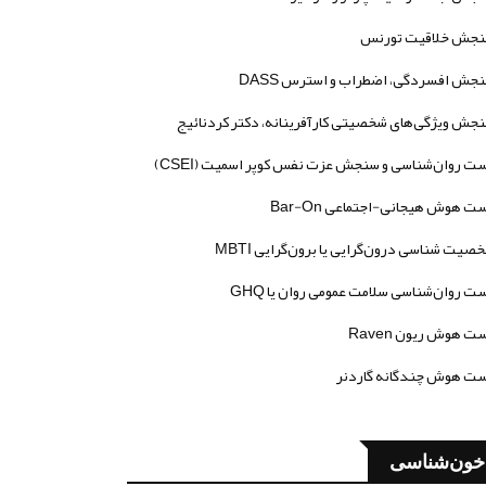
جش خلاقیت تورنس
جش افسردگی، اضطراب و استرس DASS
جش ویژگی‌های شخصیتی کارآفرینانه، دکتر کردنائیج
ت روان‌شناسی و سنجش عزت نفس کوپر اسمیت (CSEI)
ت هوش هیجانی-اجتماعی Bar-On
صیت شناسی درون‌گرایی یا برون‌گرایی MBTI
ت روان‌شناسی سلامت عمومی روان یا GHQ
ت هوش ریون Raven
ت هوش چندگانه گاردنر
خون‌شناسی