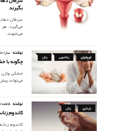
سرطان دهانه
بگیرند
سرطان دهانه 
می‌شوند.
نوشته
سارا خا
اورولوژی
زناشویی
زنان
چگونه با خش
خشکی واژن پ
می‌تواند پیش 
نوشته
فاطمه ق
بارداری
زنان
کاندوم زنان
کاندوم زنانه