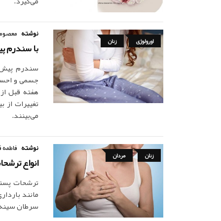
می‌گیرد.
نوشته
معصومه
اورولوژی
زنان
با سندرم پیش از 
هفته قبل از
می‌بینند.
نوشته
فاطمه ق
زنان
مردان
انواع ترشح
ترشحات پستا
مانند بارداری
سرطان سینه