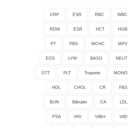
CRP
ESR
RBC
WBC
RDW
ESR
HCT
HGB
PT
PBS
MCHC
MPV
EOS
LYM
BASO
NEUT
GTT
PLT
Troponin
MONO
HDL
CHOL
CR
FBS
BUN
Bilirubin
CA
LDL
PSA
HIV
VitB12
VitD