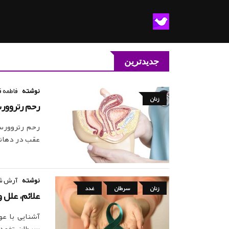
جدیدترین
نوشته
فاطمه ق
زنان
رحم رتروور
رحم رتروورس
عقب در دهانه
نوشته
آرش ش
زنان
سرطان
غدد
علائم، علل 
آشنایی با عو
سرطان تخمدان