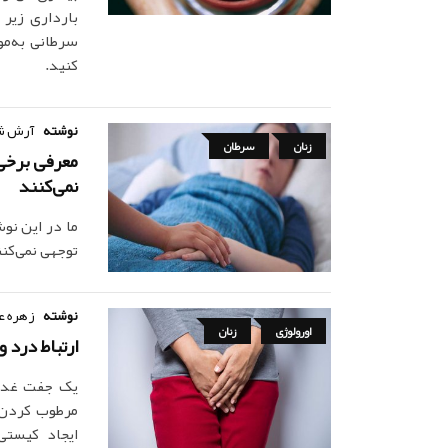
سرطانی به‌مو
کنید.
نوشته
آرش ش
زنان
سرطان
معرفی برخی 
نمی‌کنند
ما در این نوش
توجهی نمی‌کن
نوشته
زهره ع
اورولوژی
زنان
ارتباط درد 
یک جفت غده د
مرطوب کردن 
ایجاد کیستی