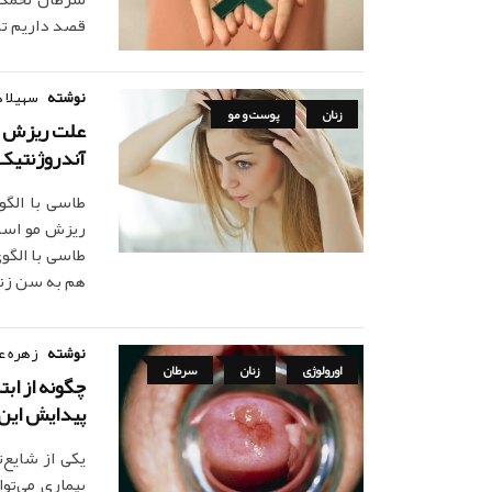
قصد داریم تا
نوشته
سهیلا 
زنان
پوست و مو
علت ریزش م
آندروژنتیک 
طاسی با الگو
ریزش مو است 
طاسی با الگو
هم به سن زنا
نوشته
زهره ع
اورولوژی
زنان
سرطان
چگونه از اب
پیدایش این 
یکی از شایع‌
بیماری می‌تو