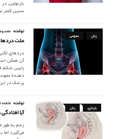
سنین کمتر نیز
نوشته
معصومه
زنان
عمومی
علت دردهای مزمن لگنی in
دردهای لگنی 
آن ممکن است
پایین شکم، ق
دهنده عفونت 
پزشک در این 
نوشته
فاطمه ق
بارداری
زنان
آیا افتادگی
رحم به طور مع
می‌گیرد اما 