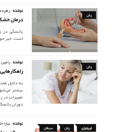
نوشته
زهره د
زنان
درمان خشکی
یائسگی در ز
است. خبر خو
نوشته
رامین 
زنان
راهکار‌هایی
به دلایل مخت
بیشتر می‌شود
تغییرات در رژ
دوران یائسگی
نوشته
سارا خا
اورولوژی
زنان
سرطان