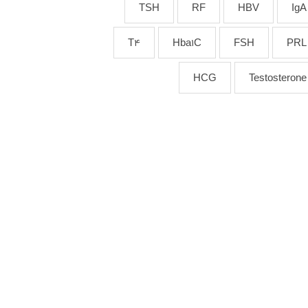
TSH
RF
HBV
IgA
T4
Hba1C
FSH
PRL
HCG
Testosterone