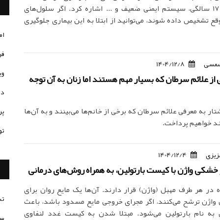
بارداری زیر 17 سالگی، سیستم ایمنی ضعیف و ... اشاره کرد. اگر سلول‌های
قع تشخیص داده شوند، می‌توانید از ابتلا به این بیماری جلوگیری
ام
فر
مسی
1404/12/8
وی
از علائم سرطان که بسیار مهم هستند اما زنان به آن توجه
در
تار به معرفی علائم سرطان که برخی از خانم‌ها می‌بینند و به آن‌ها
پر
ند خواهیم پرداخت.
تو
زیزی
1404/12/4
و خشکی واژن با کیست بارتولین، به همراه روش‌های درمانی
ر هر طرف مهبل (واژن) قرار دارند. آن‌ها یک مایع روان برای
تس
واژن ترشح می‌کنند، اگر مجرای خروجی مایع مسدود باشد، باعث
 به نام بارتولین می‌شود. مبتلا شدن به کیست غدد لنفاوی
سن