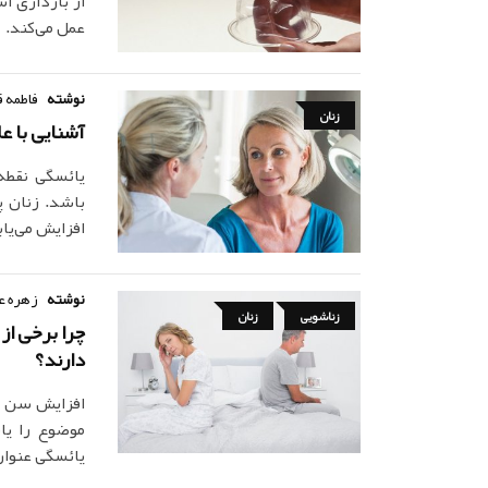
از بارداری ا
عمل می‌کند.
نوشته
فاطمه ق
زنان
آشنایی با عل
باشد. زنان پ
افزایش می‌یاب
نوشته
زهره ع
زناشویی
زنان
چرا برخی از
دارند؟
افزایش سن زن
موضوع را یاف
یائسگی عنوان 