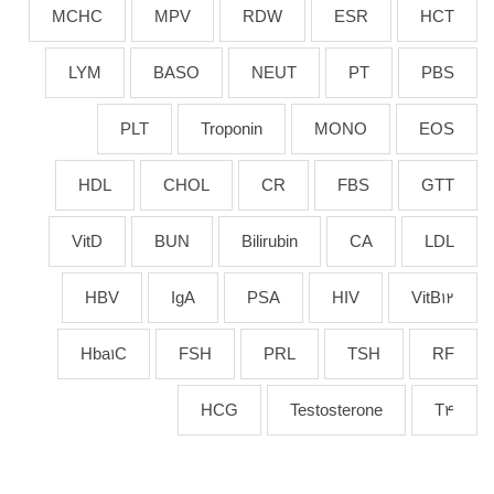
MCHC
MPV
RDW
ESR
HCT
LYM
BASO
NEUT
PT
PBS
PLT
Troponin
MONO
EOS
HDL
CHOL
CR
FBS
GTT
VitD
BUN
Bilirubin
CA
LDL
HBV
IgA
PSA
HIV
VitB12
Hba1C
FSH
PRL
TSH
RF
HCG
Testosterone
T4