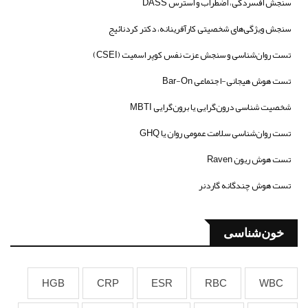
سنجش افسردگی، اضطراب و استرس DASS
سنجش ویژگی‌های شخصیتی کارآفرینانه، دکتر کردنائیج
تست روان‌شناسی و سنجش عزت نفس کوپر اسمیت (CSEI)
تست هوش هیجانی-اجتماعی Bar-On
شخصیت شناسی درون‌گرایی یا برون‌گرایی MBTI
تست روان‌شناسی سلامت عمومی روان یا GHQ
تست هوش ریون Raven
تست هوش چندگانه گاردنر
خون‌شناسی
HGB
CRP
ESR
RBC
WBC