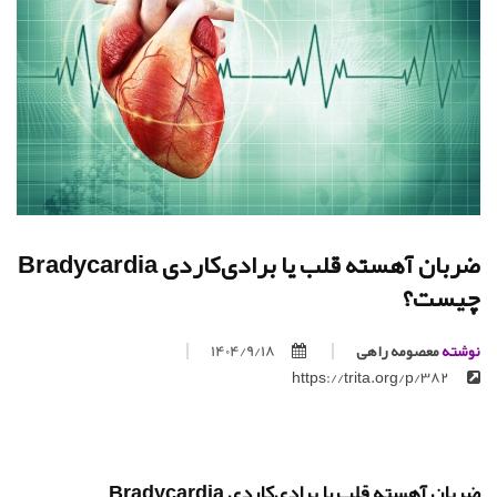
ضربان آهسته قلب یا برادی‌کاردی Bradycardia
چیست؟
نوشته
معصومه راهی
1404/9/18
https://trita.org/p/382
ضربان آهسته قلب یا برادی‌کاردی Bradycardia