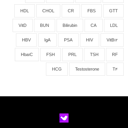
HDL
CHOL
CR
FBS
GTT
VitD
BUN
Bilirubin
CA
LDL
HBV
IgA
PSA
HIV
VitB12
Hba1C
FSH
PRL
TSH
RF
HCG
Testosterone
T4