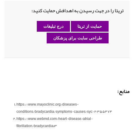
تریتا را در جهت رسیدن به اهدافش حمایت کنید:
حمایت از تریتا
درج تبلیغات
طراحی سایت برای پزشکان
منابع:
https://www.mayoclinic.org/diseases-
conditions/bradycardia/symptoms-causes/syc-20355474
https://www.webmd.com/heart-disease/atrial-
fibrillation/bradycardia#3