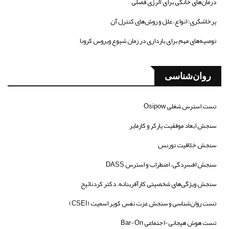
درمان‌های خانگی برای آلرژی فصلی
پرخاشگری؛ انواع، علل و روش‌های کنترل آن
توصیه‌های مهم برای بارداری در زمان شیوع ویروس کرونا
روان‌شناسی
تست استرس شغلی Osipow
سنجش ابعاد موفقیت پارکر و کازمایر
سنجش خلاقیت تورنس
سنجش افسردگی، اضطراب و استرس DASS
سنجش ویژگی‌های شخصیتی کارآفرینانه، دکتر کردنائیج
تست روان‌شناسی و سنجش عزت نفس کوپر اسمیت (CSEI)
تست هوش هیجانی-اجتماعی Bar-On